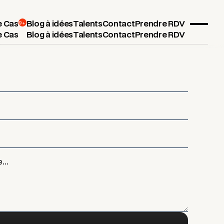
9+
e Cas
Blog à idées
Talents
Contact
Prendre RDV
e Cas
Blog à idées
Talents
Contact
Prendre RDV